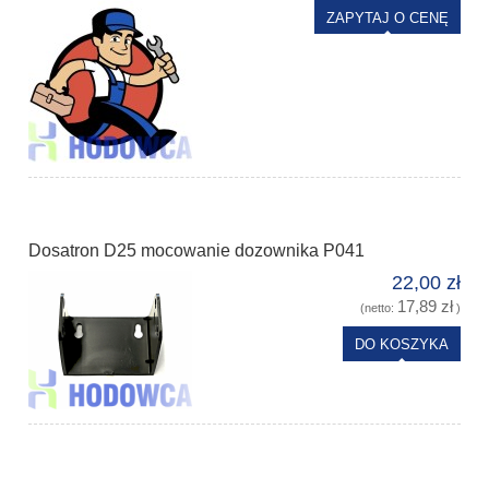
ZAPYTAJ O CENĘ
Dosatron D25 mocowanie dozownika P041
22,00 zł
17,89 zł
(netto:
)
DO KOSZYKA