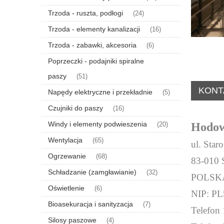
Trzoda - ruszta, podłogi
(24)
Trzoda - elementy kanalizacji
(16)
Trzoda - zabawki, akcesoria
(6)
Poprzeczki - podajniki spiralne
paszy
(51)
KONT
Napędy elektryczne i przekładnie
(5)
Czujniki do paszy
(16)
Windy i elementy podwieszenia
Hodowc
(20)
Wentylacja
(65)
ul. Star
Ogrzewanie
(68)
83-010 
Schładzanie (zamgławianie)
(32)
POLSK
Oświetlenie
(6)
NIP: P
Bioasekuracja i sanityzacja
(7)
Telefon
Silosy paszowe
(4)