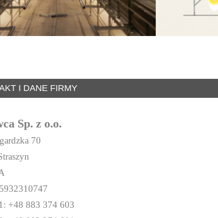
AKT I DANE FIRMY
a Sp. z o.o.
ogardzka 70
Straszyn
A
L5932310747
 1:
+48 883 374 603