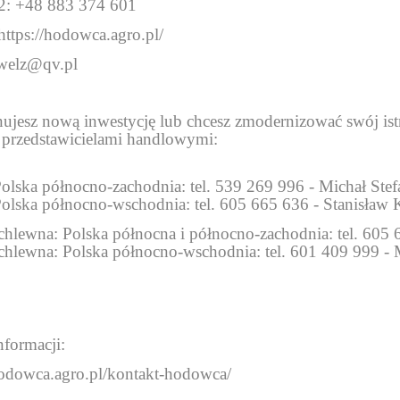
 2:
+48 883 374 601
https://hodowca.agro.pl/
welz@qv.pl
anujesz nową inwestycję lub chcesz zmodernizować swój ist
 przedstawicielami handlowymi:
Polska północno-zachodnia: tel. 539 269 996 - Michał Stef
Polska północno-wschodnia: tel. 605 665 636 - Stanisław 
 chlewna: Polska północna i północno-zachodnia: tel. 60
 chlewna: Polska północno-wschodnia: tel. 601 409 999 -
nformacji:
hodowca.agro.pl/kontakt-hodowca/