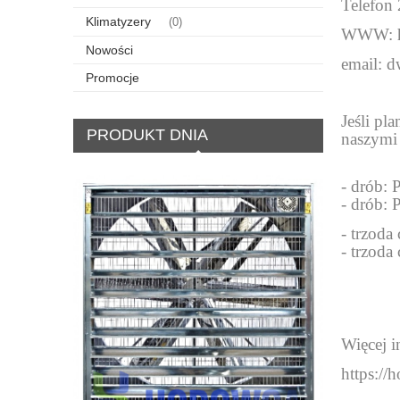
Telefon
Klimatyzery
(0)
WWW:
Nowości
email:
d
Promocje
Jeśli pl
PRODUKT DNIA
naszymi
- drób: 
- drób: 
- trzoda
- trzoda
Więcej i
https://