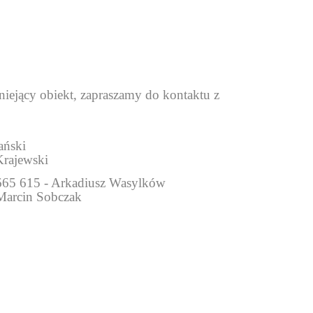
niejący obiekt, zapraszamy do kontaktu z
ański
Krajewski
5 665 615 - Arkadiusz Wasylków
 Marcin Sobczak