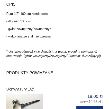
OPIS
Rura 1/2" 100 cm nierdzewna
- długość 100 cm
- gwint zewnętrzny/zewnętrzny*
- wykonana ze stali nierdzewnej
*
dostępne również inne długości rur (patrz: produkty powiązane)
oraz wersja "gwint wewnętrzny/zewnętrzny" (kontakt:
dwelz@qv.pl
)
PRODUKTY POWIĄZANE
Uchwyt rury 1/2“
18,00 zł
14,63 zł
(netto:
)