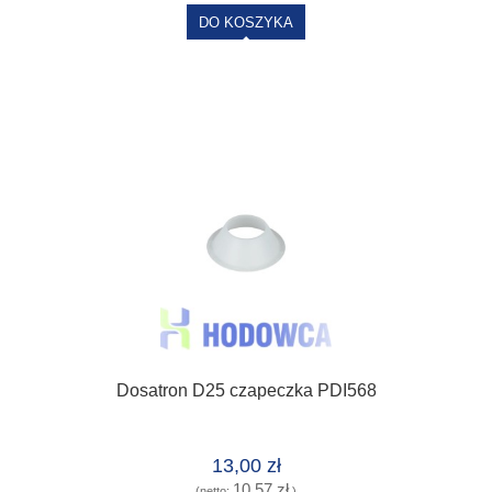
DO KOSZYKA
Dosatron D25 czapeczka PDI568
13,00 zł
10,57 zł
(netto:
)