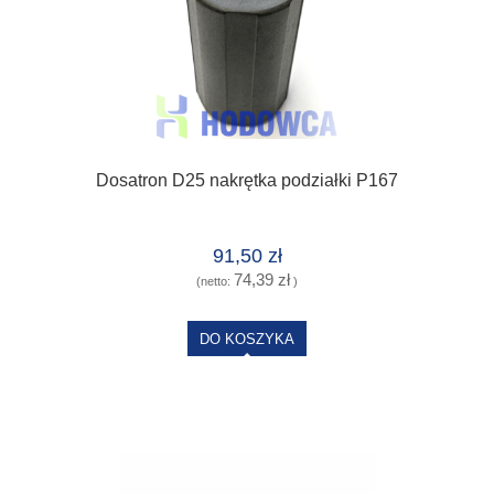
Dosatron D25 nakrętka podziałki P167
91,50 zł
74,39 zł
(netto:
)
DO KOSZYKA