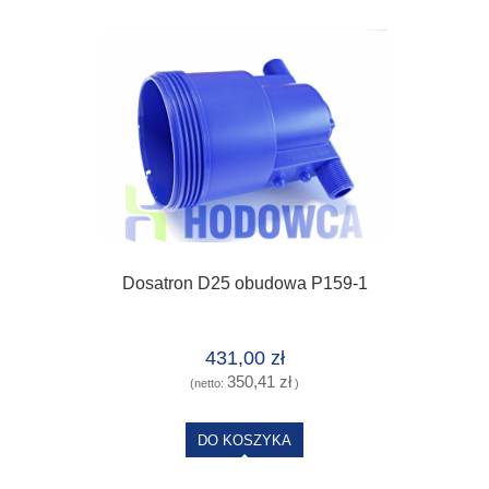
Dosatron D25 obudowa P159-1
431,00 zł
350,41 zł
(netto:
)
DO KOSZYKA