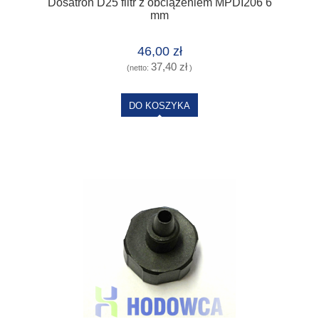
Dosatron D25 filtr z obciążeniem MPDI206 6
mm
46,00 zł
37,40 zł
(netto:
)
DO KOSZYKA