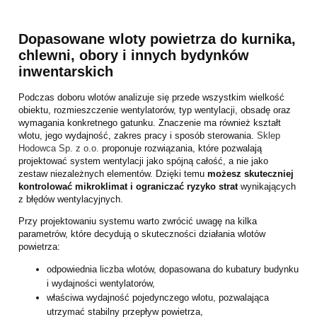
Dopasowane wloty powietrza do kurnika,
chlewni, obory i innych bydynków
inwentarskich
Podczas doboru wlotów analizuje się przede wszystkim wielkość
obiektu, rozmieszczenie wentylatorów, typ wentylacji, obsadę oraz
wymagania konkretnego gatunku. Znaczenie ma również kształt
wlotu, jego wydajność, zakres pracy i sposób sterowania.
Sklep
Hodowca Sp. z o.o.
proponuje rozwiązania, które pozwalają
projektować system wentylacji jako spójną całość, a nie jako
zestaw niezależnych elementów. Dzięki temu
możesz skuteczniej
kontrolować mikroklimat i ograniczać ryzyko strat
wynikających
z błędów wentylacyjnych.
Przy projektowaniu systemu warto zwrócić uwagę na kilka
parametrów, które decydują o skuteczności działania wlotów
powietrza:
odpowiednia liczba wlotów, dopasowana do kubatury budynku
i wydajności wentylatorów,
właściwa wydajność pojedynczego wlotu, pozwalająca
utrzymać stabilny przepływ powietrza,