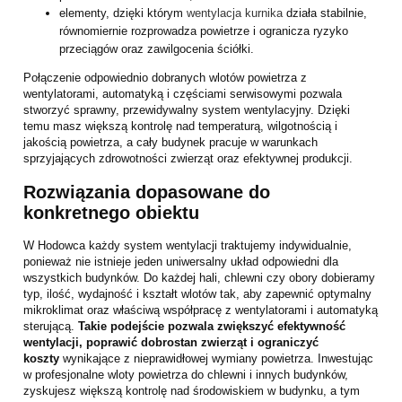
elementy, dzięki którym
wentylacja kurnika
działa stabilnie,
równomiernie rozprowadza powietrze i ogranicza ryzyko
przeciągów oraz zawilgocenia ściółki.
Połączenie odpowiednio dobranych wlotów powietrza z
wentylatorami, automatyką i częściami serwisowymi pozwala
stworzyć sprawny, przewidywalny system wentylacyjny. Dzięki
temu masz większą kontrolę nad temperaturą, wilgotnością i
jakością powietrza, a cały budynek pracuje w warunkach
sprzyjających zdrowotności zwierząt oraz efektywnej produkcji.
Rozwiązania dopasowane do
konkretnego obiektu
W Hodowca każdy system wentylacji traktujemy indywidualnie,
ponieważ nie istnieje jeden uniwersalny układ odpowiedni dla
wszystkich budynków. Do każdej hali, chlewni czy obory dobieramy
typ, ilość, wydajność i kształt wlotów tak, aby zapewnić optymalny
mikroklimat oraz właściwą współpracę z wentylatorami i automatyką
sterującą.
Takie podejście pozwala zwiększyć efektywność
wentylacji, poprawić dobrostan zwierząt i ograniczyć
koszty
wynikające z nieprawidłowej wymiany powietrza. Inwestując
w profesjonalne wloty powietrza do chlewni i innych budynków,
zyskujesz większą kontrolę nad środowiskiem w budynku, a tym