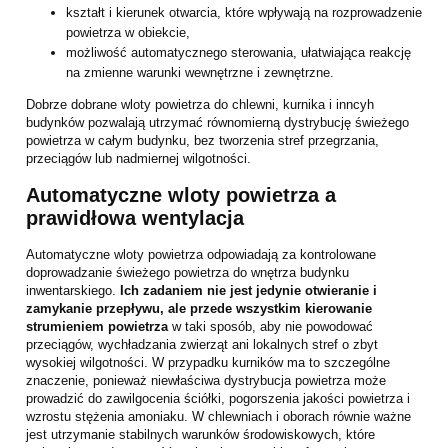
kształt i kierunek otwarcia, które wpływają na rozprowadzenie
powietrza w obiekcie,
możliwość automatycznego sterowania, ułatwiająca reakcję
na zmienne warunki wewnętrzne i zewnętrzne.
Dobrze dobrane wloty powietrza do chlewni, kurnika i inncyh
budynków pozwalają utrzymać równomierną dystrybucję świeżego
powietrza w całym budynku, bez tworzenia stref przegrzania,
przeciągów lub nadmiernej wilgotności.
Automatyczne wloty powietrza a
prawidłowa wentylacja
Automatyczne wloty powietrza odpowiadają za kontrolowane
doprowadzanie świeżego powietrza do wnętrza budynku
inwentarskiego.
Ich zadaniem nie jest jedynie otwieranie i
zamykanie przepływu, ale przede wszystkim kierowanie
strumieniem powietrza
w taki sposób, aby nie powodować
przeciągów, wychładzania zwierząt ani lokalnych stref o zbyt
wysokiej wilgotności. W przypadku kurników ma to szczególne
znaczenie, ponieważ niewłaściwa dystrybucja powietrza może
prowadzić do zawilgocenia ściółki, pogorszenia jakości powietrza i
wzrostu stężenia amoniaku. W chlewniach i oborach równie ważne
jest utrzymanie stabilnych warunków środowiskowych, które