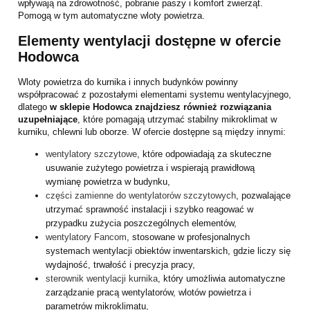
wpływają na zdrowotność, pobranie paszy i komfort zwierząt.
Pomogą w tym automatyczne wloty powietrza.
Elementy wentylacji dostępne w ofercie
Hodowca
Wloty powietrza do kurnika i innych budynków powinny
współpracować z pozostałymi elementami systemu wentylacyjnego,
dlatego
w sklepie Hodowca znajdziesz również rozwiązania
uzupełniające
, które pomagają utrzymać stabilny mikroklimat w
kurniku, chlewni lub oborze. W ofercie dostępne są między innymi:
wentylatory szczytowe
, które odpowiadają za skuteczne
usuwanie zużytego powietrza i wspierają prawidłową
wymianę powietrza w budynku,
części zamienne do wentylatorów szczytowych
, pozwalające
utrzymać sprawność instalacji i szybko reagować w
przypadku zużycia poszczególnych elementów,
wentylatory Fancom
, stosowane w profesjonalnych
systemach wentylacji obiektów inwentarskich, gdzie liczy się
wydajność, trwałość i precyzja pracy,
sterownik wentylacji kurnika
, który umożliwia automatyczne
zarządzanie pracą wentylatorów, wlotów powietrza i
parametrów mikroklimatu,